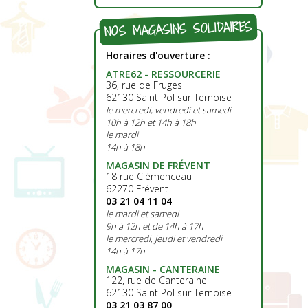
NOS MAGASINS SOLIDAIRES
Horaires d'ouverture :
ATRE62 - RESSOURCERIE
36, rue de Fruges
62130 Saint Pol sur Ternoise
le mercredi, vendredi et samedi
10h à 12h et 14h à 18h
le mardi
14h à 18h
MAGASIN DE FRÉVENT
18 rue Clémenceau
62270 Frévent
03 21 04 11 04
le mardi et samedi
9h à 12h et de 14h à 17h
le mercredi, jeudi et vendredi
14h à 17h
MAGASIN - CANTERAINE
122, rue de Canteraine
62130 Saint Pol sur Ternoise
03 21 03 87 00