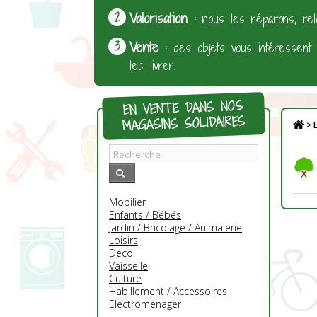
Valorisation
: nous les réparons, rel
Vente
: des objets vous intéressent
les livrer.
EN VENTE DANS NOS
MAGASINS SOLIDAIRES
>
L
Mobilier
Enfants / Bébés
Jardin / Bricolage / Animalerie
Loisirs
Déco
Vaisselle
Culture
Habillement / Accessoires
Electroménager