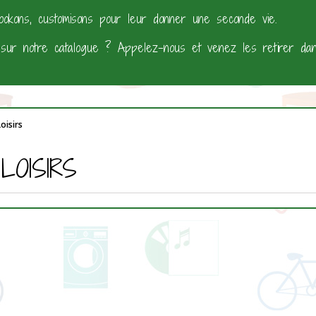
ookons, customisons pour leur donner une seconde vie.
 sur notre catalogue ? Appelez-nous et venez les retirer d
oisirs
LOISIRS