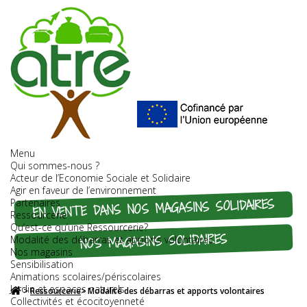
Menu
Qui sommes-nous ?
Acteur de l’Economie Sociale et Solidaire
Agir en faveur de l’environnement
EN VENTE DANS NOS MAGASINS SOLIDAIRES
Partenaires
Ressourcerie
Qu’est-ce qu’une Ressourcerie?
NOS MAGASINS SOLIDAIRES
Modalité des débarras et apports volontaires
Nos magasins
Sensibilisation
Animations scolaires/périscolaires
Jardin et espaces naturels
>
Ressourcerie
>
Modalité des débarras et apports volontaires
Collectivités et écocitoyenneté