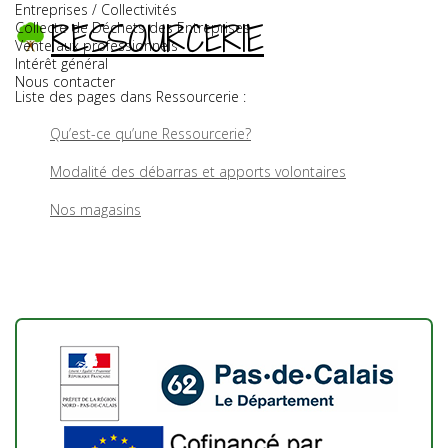
Entreprises / Collectivités
RESSOURCERIE
Collecte de Déchets des Entreprises
Vente aux professionnels
Intérêt général
Nous contacter
Liste des pages dans Ressourcerie :
Qu’est-ce qu’une Ressourcerie?
Modalité des débarras et apports volontaires
Nos magasins