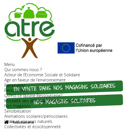
Menu
Qui sommes-nous ?
Acteur de l’Economie Sociale et Solidaire
Agir en faveur de l’environnement
EN VENTE DANS NOS MAGASINS SOLIDAIRES
Partenaires
Ressourcerie
Qu’est-ce qu’une Ressourcerie?
NOS MAGASINS SOLIDAIRES
Modalité des débarras et apports volontaires
Nos magasins
Sensibilisation
Animations scolaires/périscolaires
Jardin et espaces naturels
>
Ressourcerie
Collectivités et écocitoyenneté