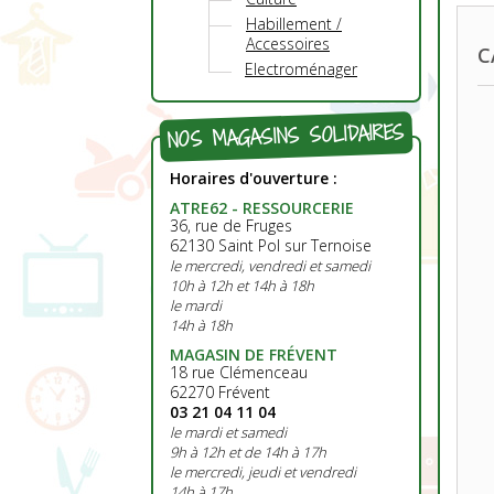
Habillement /
Accessoires
C
Electroménager
NOS MAGASINS SOLIDAIRES
Horaires d'ouverture :
ATRE62 - RESSOURCERIE
36, rue de Fruges
62130 Saint Pol sur Ternoise
le mercredi, vendredi et samedi
10h à 12h et 14h à 18h
le mardi
14h à 18h
MAGASIN DE FRÉVENT
18 rue Clémenceau
62270 Frévent
03 21 04 11 04
le mardi et samedi
9h à 12h et de 14h à 17h
le mercredi, jeudi et vendredi
14h à 17h