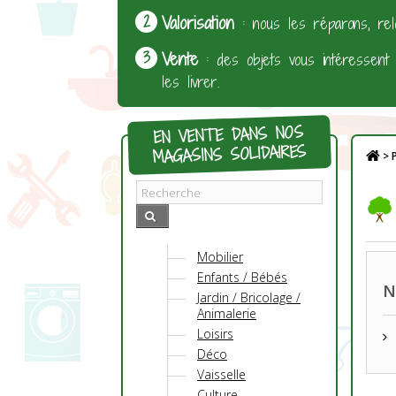
Valorisation
: nous les réparons, rel
Vente
: des objets vous intéressent
les livrer.
EN VENTE DANS NOS
MAGASINS SOLIDAIRES
>
P
Mobilier
Enfants / Bébés
N
Jardin / Bricolage /
Animalerie
Loisirs
Déco
Vaisselle
Culture