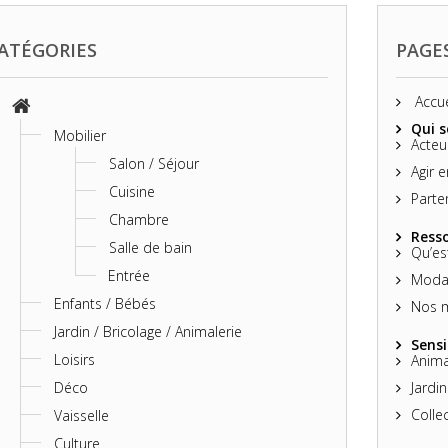
ATÉGORIES
PAGE
Accue
Qui 
Mobilier
Acteu
Salon / Séjour
Agir 
Cuisine
Parte
Chambre
Resso
Salle de bain
Qu’es
Entrée
Modal
Enfants / Bébés
Nos 
Jardin / Bricolage / Animalerie
Sensi
Loisirs
Anima
Déco
Jardi
Colle
Vaisselle
Culture