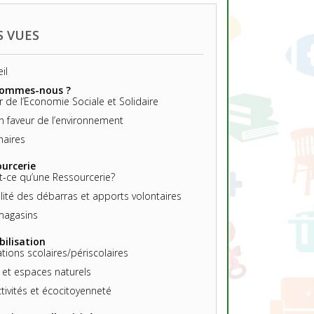
S VUES
il
sommes-nous ?
r de l’Economie Sociale et Solidaire
en faveur de l’environnement
naires
urcerie
t-ce qu’une Ressourcerie?
ité des débarras et apports volontaires
magasins
bilisation
tions scolaires/périscolaires
n et espaces naturels
ctivités et écocitoyenneté