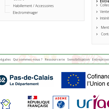
Entre
Colle
Habillement / Accessoires
Vente
Electroménager
Intérê
Menti
Cont
légales
Qui sommes-nous ?
Ressourcerie
Sensibilisation
Entreprises