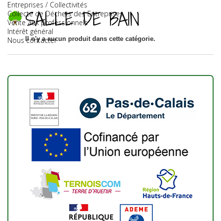
Entreprises / Collectivités
SALLE DE BAIN
Collecte de Déchets des Entreprises
Vente aux professionnels
Intérêt général
Il n'y a aucun produit dans cette catégorie.
Nous contacter