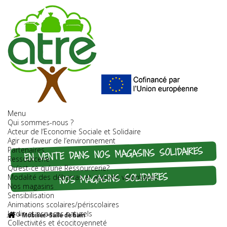
Menu
Qui sommes-nous ?
Acteur de l’Economie Sociale et Solidaire
Agir en faveur de l’environnement
EN VENTE DANS NOS MAGASINS SOLIDAIRES
Partenaires
Ressourcerie
Qu’est-ce qu’une Ressourcerie?
NOS MAGASINS SOLIDAIRES
Modalité des débarras et apports volontaires
Nos magasins
Sensibilisation
Animations scolaires/périscolaires
Jardin et espaces naturels
>
Mobilier
>
Salle de bain
Collectivités et écocitoyenneté